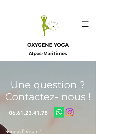
O
XYGENE Y
O
GA
Alpes-Maritimes
Une question ?
Contactez- nous !
06.61.23.41.78
Nom et Prénom