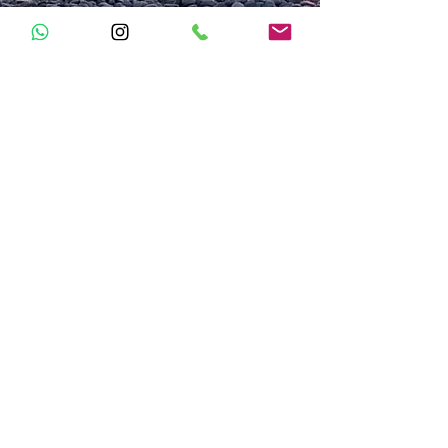
Retour Page d'Accueil
Mentions légales du site
O
XYGENE Y
O
GA
Alpes-Maritimes
Association Loi 1901 RNA : W061015111
oxygeneyoga.am@orange.fr
06.61.23.41.78